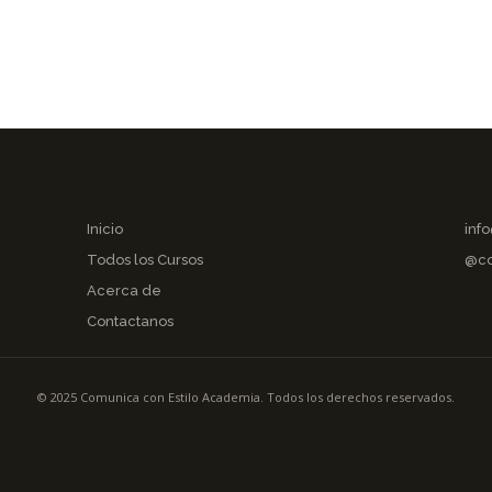
Inicio
inf
Todos los Cursos
@co
Acerca de
Contactanos
© 2025 Comunica con Estilo Academia. Todos los derechos reservados.