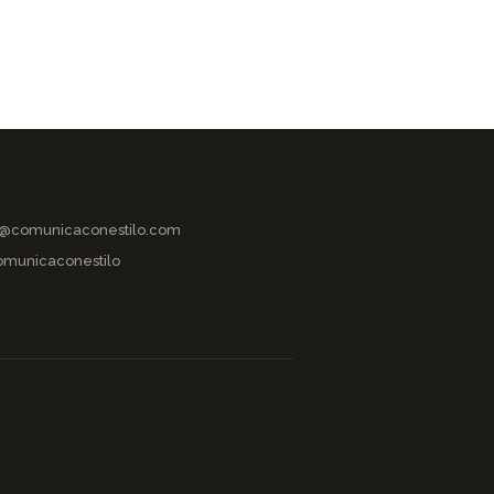
o@comunicaconestilo.com
municaconestilo