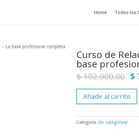
Home
Todos los 
s – La base profesional completa
Curso de Relac
base profesio
El
$
102.000,00
$
pr
or
Curso
er
Añadir al carrito
de
$ 
Relaciones
Públicas
–
Categoría:
Sin categorizar
La
base