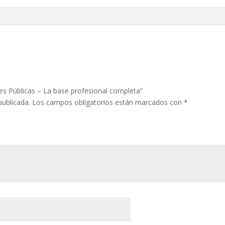
profesional
completa
cantidad
nes Públicas – La base profesional completa”
publicada.
Los campos obligatorios están marcados con
*