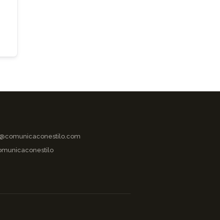
o@comunicaconestilo.com
municaconestilo