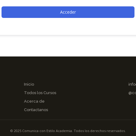
Acceder
Inicio
inf
Todos los Cursos
@co
Acerca de
Contactanos
© 2025 Comunica con Estilo Academia. Todos los derechos reservados.